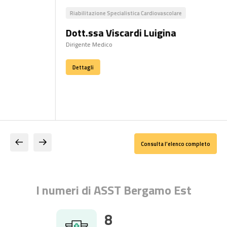
Medicina Generale
Oculist
Dott. Monteduro Cristina
Dott.
Direttore Struttura Complessa
Direttor
Dettagli
Dettag
Consulta l’elenco completo
I numeri di ASST Bergamo Est
8