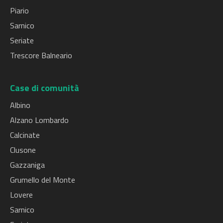
il sabato per
Piario
il lunedì.
Sarnico
CALCINATE
Lunedì
8.00 –
Prenotazioni
Seriate
– presso
–
16.30
per il giorno
Trescore Balneario
sportelli
venerdì
successivo
CUP
entro le ore
12:30.
Case di comunità
GAZZANIGA
Lunedì
8.00 –
Prenotazioni
Albino
– presso
–
17.00
per il giorno
Alzano Lombardo
sportelli
venerdì
successivo
Calcinate
CUP
entro le ore
Clusone
15:00.
Gazzaniga
LOVERE -
Lunedì
11.00
Nessuna
Grumello del Monte
presso
–
–
limitazione.
Lovere
sportelli
venerdì
14.00
Laboratorio
Sarnico
Analisi