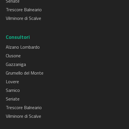
Seriate
PIARIO -
Lunedì
11.00
Nessuna
Trescore Balneario
presso
–
–
limitazione.
Vilminore di Scalve
sportelli
venerdì
14.00
Laboratorio
Consultori
Analisi
Alzano Lombardo
SERIATE -
Lunedì
8.00 –
Prenotazioni
presso
–
17.00
per il giorno
Clusone
sportelli
venerdì
8.00 –
successivo
Gazzaniga
CUP
Sabato
12.00
entro le ore
Grumello del Monte
16:00.
Lovere
Non si
Sarnico
effettuano
prenotazioni
Seriate
il sabato per
Trescore Balneario
il lunedì.
Vilminore di Scalve
TRESCORE
Lunedì
8.00 –
Prenotazioni