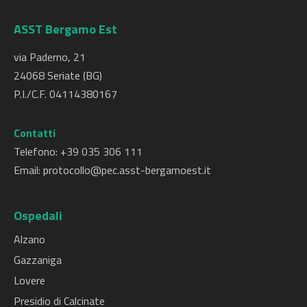
hanno il pediatra di libera scelta);
Con
prenotazione
, scegliendo il
d. Psichiatria;
giorno in cui si desidera eseguire gli
ASST Bergamo Est
e. Neuropsichiatria infantile;
esami
via Paderno, 21
La prenotazione può essere effettuata
24068 Seriate (BG)
agli sportelli aziendali (CUP o Laboratorio
P.I./C.F. 04114380167
Analisi) nei seguenti giorni/orari:
Contatti
OSPEDALE
GIORNI
ORARI
NOTE
Telefono: +
39 035 306 111
Email:
protocollo@pec.asst-bergamoest.it
ALZANO
Lunedì
8.00 –
Prenotazioni
L.DO –
–
17.00
per il giorno
presso
venerdì
8.00 -
successivo
Ospedali
sportelli
Sabato
12.00
entro le ore
Alzano
CUP
14:30.
Gazzaniga
Non si
effettuano
Lovere
prenotazioni
Presidio di Calcinate