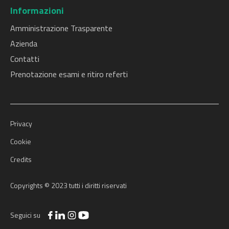
BALNEARIO
–
16.30
per il giorno
Informazioni
- presso
venerdì
successivo
sportelli
entro le ore
Amministrazione Trasparente
CUP
11:00.
Azienda
Contatti
VILMINORE
Lunedì
9.30 –
Nessuna
DI SCALVE
-
12.30
limitazione
Prenotazione esami e ritiro referti
venerdì
Privacy
Cookie
Il prelievo per bambini di età uguale o
Credits
inferiore ai 3 anni si esegue
esclusivamente nelle sedi di Piario e
Copyrights © 2023 tutti i diritti riservati
Seriate.
Il prelievo per bambini di età uguale o
Seguici su
superiore ai 4 anni si esegue in tutte