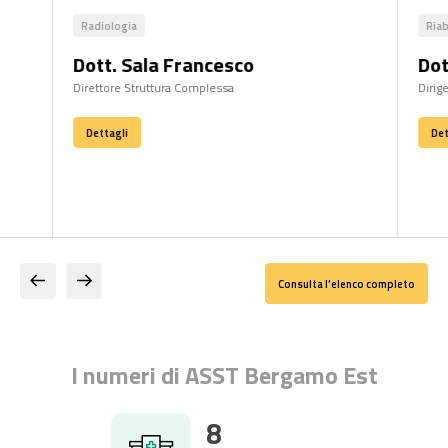
Radiologia
Riab
Dott. Sala Francesco
Dot
Direttore Struttura Complessa
Dirig
Dettagli
Det
Consulta l’elenco completo
I numeri di ASST Bergamo Est
8