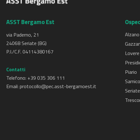
ASST Bergamo Est
Osped
Alzano
via Paderno, 21
24068 Seriate (BG)
Gazzan
P.I./C.F. 04114380167
Lovere
Presidi
Contatti
Piario
Telefono: +
39 035 306 111
Sarnic
Email:
protocollo@pec.asst-bergamoest.it
Seriate
Tresco