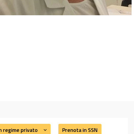
n regime privato
Prenota in SSN