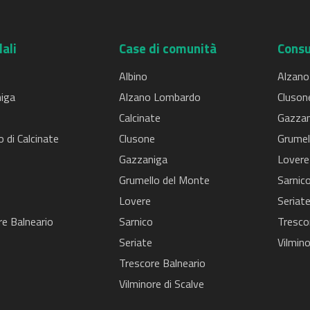
ali
Case di comunità
Consu
Albino
Alzano
iga
Alzano Lombardo
Cluson
Calcinate
Gazzan
o di Calcinate
Clusone
Grumel
Gazzaniga
Lovere
o
Grumello del Monte
Sarnic
Lovere
Seriat
re Balneario
Sarnico
Tresco
Seriate
Vilmino
Trescore Balneario
Vilminore di Scalve