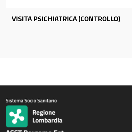
€ 130,00
CPS Trescore Balneario
Ma
VISITA PSICHIATRICA (CONTROLLO)
€ 100,00
CPS Trescore Balneario
Ma