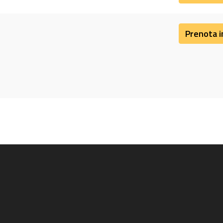
ggiori dettagli
Prenota i
ggiori dettagli