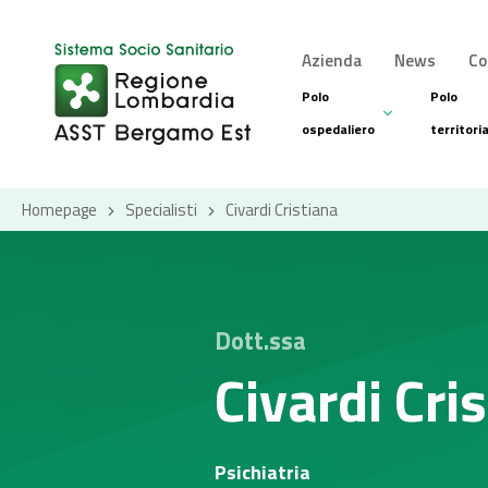
Azienda
News
Co
Polo
Polo
ospedaliero
territori
Homepage
Specialisti
Civardi Cristiana
Dott.ssa
Civardi Cri
Psichiatria