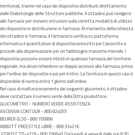
territoriali, tranne nel caso dei dispositivi distribuiti direttamente
dalle Diabetologie delle Strutture pubbliche. Il cittadino può rivolgersi
alle farmacie per ricevere istruzioni sulla corretta modalità di utilizzo
dei dispositivi in distribuzione in farmacia. Al momento della richiesta
del cittadino in farmacia, il farmacista verifica su piattaforma
informatica il quantitativo di dispositivi prescritti per l’assistito e
procede alla dispensazione per un fabbisogno massimo mensile. I
dispositivi possono essere ritirati in qualsiasi farmacia del territorio
regionale, ma alcuni richiedono un doppio accesso alla farmacia, prima
per l’ordine dei dispositivi e poi per il ritiro. La fornitura in questi casi è
disponibile di norma entro 1 giorno dall’ordine.
Nel caso di malfunzionamento dei seguenti glucometri, il cittadino
deve contattare il numero verde della Ditta produttrice:
GLUCOMETRO - NUMERO VERDE ASSISTENZA
ASCENSIA CONTOUR - 800 824055
BEURER GL50 - 800 700806
ABBOTT FREESTYLE LIBRE - 800 334216
VTRUST TD-4279 - 800 206640 Dal lunedì al venerdì dalle ore 8.30