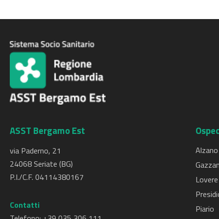
ASST Bergamo Est
Osped
Alzano
via Paderno, 21
24068 Seriate (BG)
Gazzan
P.I./C.F. 04114380167
Lovere
Presidi
Contatti
Piario
Telefono: +
39 035 306 111