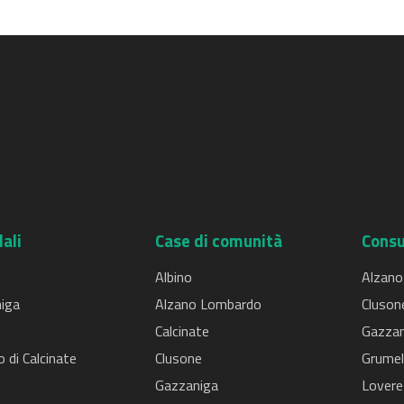
ali
Case di comunità
Consu
Albino
Alzano
iga
Alzano Lombardo
Cluson
Calcinate
Gazzan
o di Calcinate
Clusone
Grumel
Gazzaniga
Lovere