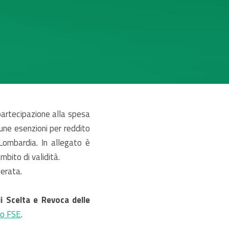
partecipazione alla spesa
cune esenzioni per reddito
 Lombardia. In allegato è
mbito di validità.
derata.
di Scelta e Revoca delle
ito FSE
.