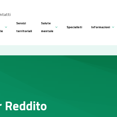
ntatti
Servizi
Salute
Specialisti
Informazioni
ale
territoriali
mentale
r Reddito