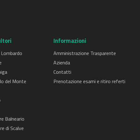
ltori
Informazioni
 Lombardo
Amministrazione Trasparente
e
Azienda
iga
Contatti
lo del Monte
Prenotazione esami e ritiro referti
o
e
re Balneario
re di Scalve