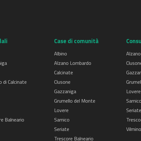
ali
Case di comunità
Consu
Albino
Alzano
iga
Alzano Lombardo
Cluson
Calcinate
Gazzan
o di Calcinate
Clusone
Grumel
Gazzaniga
Lovere
o
Grumello del Monte
Sarnic
Lovere
Seriat
re Balneario
Sarnico
Tresco
Seriate
Vilmino
Trescore Balneario