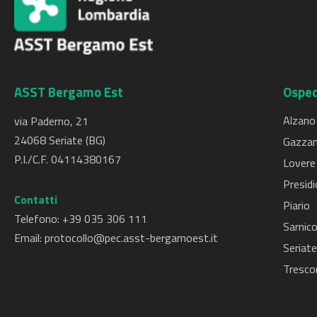
ASST Bergamo Est
Osped
Alzano
via Paderno, 21
24068 Seriate (BG)
Gazzan
P.I./C.F. 04114380167
Lovere
Presidi
Contatti
Piario
Telefono: +
39 035 306 111
Sarnic
Email:
protocollo@pec.asst-bergamoest.it
Seriate
Tresco