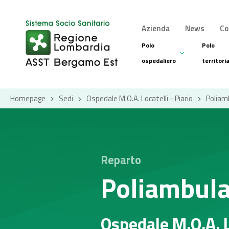
Azienda
News
Co
Polo
Polo
ospedaliero
territori
Homepage
Sedi
Ospedale M.O.A. Locatelli - Piario
Poliam
Reparto
Poliambula
Ospedale M.O.A. L