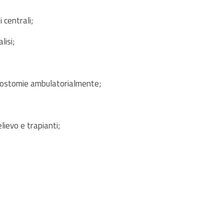
 centrali;
lisi;
heostomie ambulatorialmente;
lievo e trapianti;