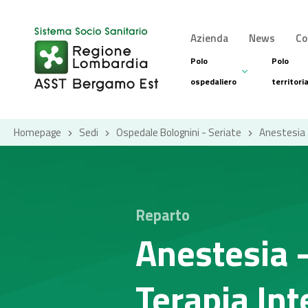
Azienda
News
Co
Polo
Polo
ospedaliero
territori
Homepage
Sedi
Ospedale Bolognini - Seriate
Anestesia 
Reparto
Anestesia 
Terapia Int