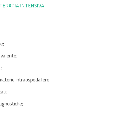
 TERAPIA INTENSIVA
le;
livalente;
;
matorie intraospedaliere;
ati;
iagnostiche;