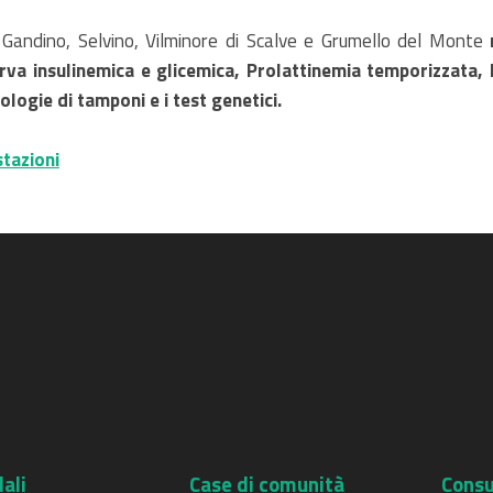
di Gandino, Selvino, Vilminore di Scalve e Grumello del Monte
rva insulinemica e glicemica, Prolattinemia temporizzata, 
pologie di tamponi e i test genetici.
tazioni
ali
Case di comunità
Consu