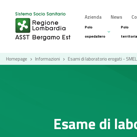
Azienda
News
Co
Polo
Polo
ospedaliero
territori
Homepage
Informazioni
Esami di laboratorio erogati - SMEL
Esame di lab