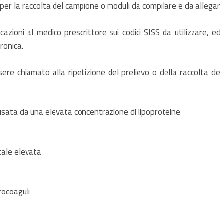
i per la raccolta del campione o moduli da compilare e da allega
icazioni al medico prescrittore sui codici SISS da utilizzare, e
tronica.
ere chiamato alla ripetizione del prelievo o della raccolta d
usata da una elevata concentrazione di lipoproteine
tale elevata
rocoaguli