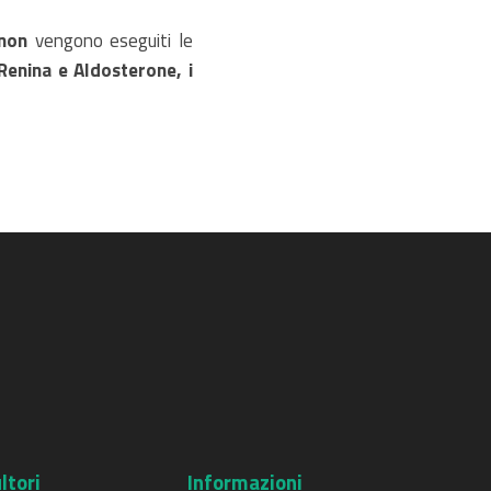
non
vengono eseguiti le
Renina e Aldosterone, i
ltori
Informazioni