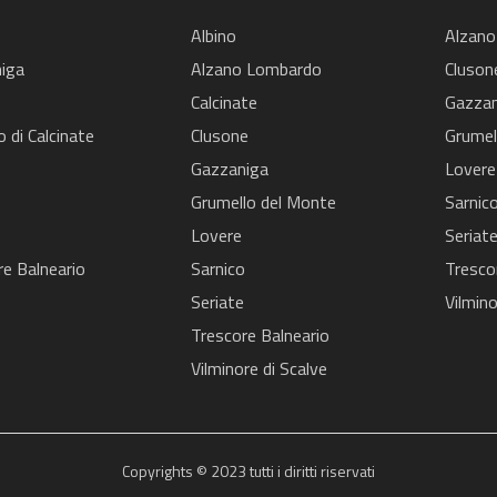
Albino
Alzano
iga
Alzano Lombardo
Cluson
Calcinate
Gazzan
o di Calcinate
Clusone
Grumel
Gazzaniga
Lovere
o
Grumello del Monte
Sarnic
Lovere
Seriat
re Balneario
Sarnico
Tresco
Seriate
Vilmino
Trescore Balneario
Vilminore di Scalve
Copyrights © 2023 tutti i diritti riservati