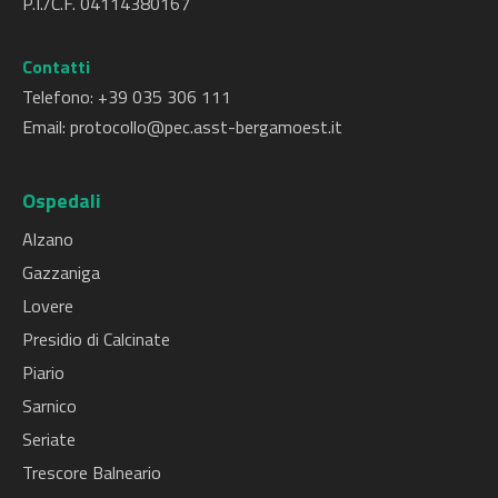
P.I./C.F. 04114380167
Contatti
Telefono: +
39 035 306 111
Email:
protocollo@pec.asst-bergamoest.it
Ospedali
Alzano
Gazzaniga
Lovere
Presidio di Calcinate
Piario
Sarnico
Seriate
Trescore Balneario