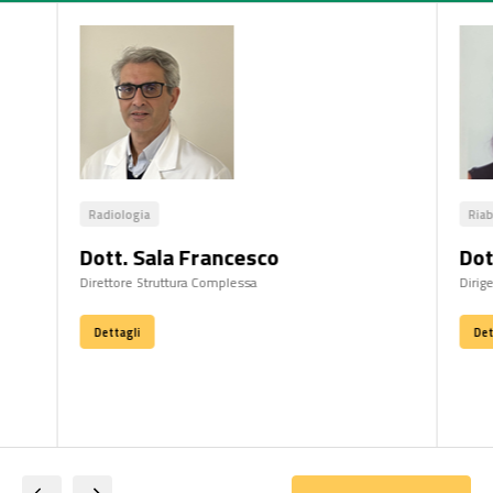
Radiologia
Riab
Dott. Sala Francesco
Dot
Direttore Struttura Complessa
Dirig
Dettagli
Det