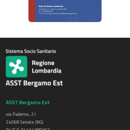
ASST Bergamo Est
via Paderno, 21
24068 Seriate (BG)
P.I./C.F. 04114380167