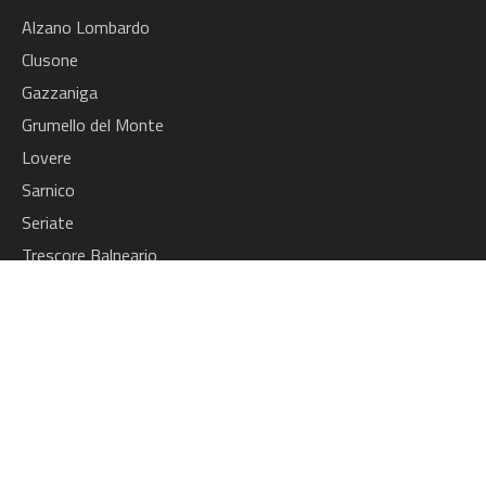
Alzano Lombardo
Clusone
Gazzaniga
Grumello del Monte
Lovere
Sarnico
Seriate
Trescore Balneario
Vilminore di Scalve
Informazioni
Amministrazione Trasparente
Azienda
Contatti